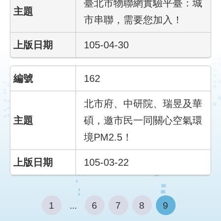
臺北市物聯網實驗平臺：城
市串聯，需要您加入！
補
助
105-04-30
計
畫
162
歷
年
北市府、中研院、瑞昱及華
場
域
碩，邀市民一同關心空氣環
試
境PM2.5！
辦
105-03-22
檔
案
下
載
1
...
6
7
8
9