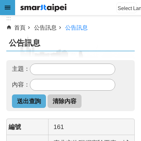
:::
跳到主要內容區塊
Select La
:::
首頁
公告訊息
公告訊息
進
階
公告訊息
搜
尋
主題：
公
內容：
告
訊
息
關
161
於
我
們