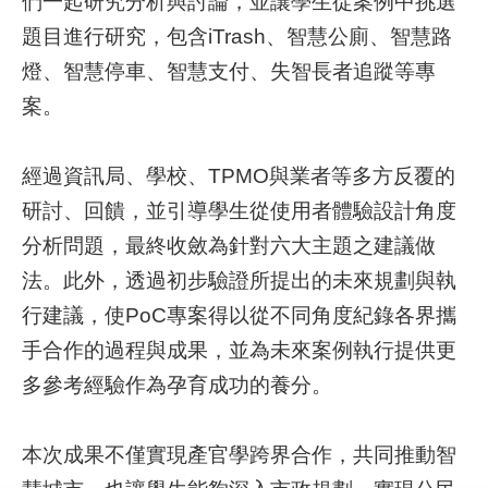
們一起研究分析與討論，並讓學生從案例中挑選
題目進行研究，包含iTrash、智慧公廁、智慧路
補
燈、智慧停車、智慧支付、失智長者追蹤等專
助
計
案。
畫
經過資訊局、學校、TPMO與業者等多方反覆的
歷
年
研討、回饋，並引導學生從使用者體驗設計角度
場
分析問題，最終收斂為針對六大主題之建議做
域
法。此外，透過初步驗證所提出的未來規劃與執
試
辦
行建議，使PoC專案得以從不同角度紀錄各界攜
手合作的過程與成果，並為未來案例執行提供更
檔
案
多參考經驗作為孕育成功的養分。
下
載
本次成果不僅實現產官學跨界合作，共同推動智