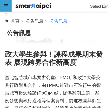
:::
跳到主要內容區塊
Select La
:::
首頁
公告訊息
公告訊息
進
階
公告訊息
搜
尋
政大學生參與！課程成果期末發
表 展現跨界合作新高度
公
告
訊
臺北智慧城市專案辦公室(TPMO) 和政治大學公
息
共行政學系合作，由TPMO針對市府進行中的智
關
慧城市概念驗證(PoC)內容，提供案例主題、案
於
例發想與執行過程等個案資料，前進校園與師生
我
們