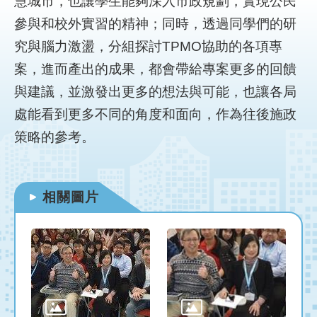
慧城市，也讓學生能夠深入市政規劃，實現公民
網
站
參與和校外實習的精神；同時，透過同學們的研
導
究與腦力激盪，分組探討TPMO協助的各項專
覽
案，進而產出的成果，都會帶給專案更多的回饋
首
與建議，並激發出更多的想法與可能，也讓各局
頁
處能看到更多不同的角度和面向，作為往後施政
English
策略的參考。
相關圖片