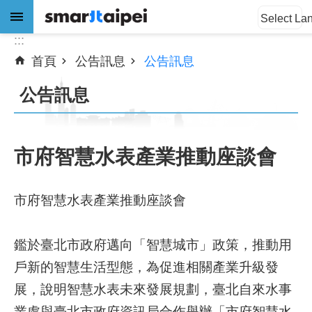
:::
跳到主要內容區塊
Select La
:::
首頁
公告訊息
公告訊息
進
階
公告訊息
搜
尋
市府智慧水表產業推動座談會
公
告
市府智慧水表產業推動座談會
訊
息
鑑於臺北市政府邁向「智慧城市」政策，推動用
關
戶新的智慧生活型態，為促進相關產業升級發
於
展，說明智慧水表未來發展規劃，臺北自來水事
我
業處與臺北市政府資訊局合作舉辦「市府智慧水
們