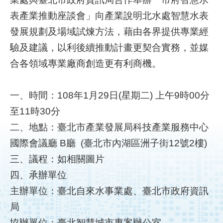
表產業推動座談會」向產業說明北水處智慧水表
補
發展規劃及場域試煉方法，藉由各界提供專業經
助
計
驗及建議，以利後續推動計畫更契合實務，並媒
畫
合各領域專業廠商創造更有利商機。
歷
年
一、時間：108年1月29日(星期二) 上午9時00分
場
至11時30分
域
二、地點：臺北市產業發展局科技產業服務中心
試
辦
國際會議廳 B廳 (臺北市內湖區洲子街12號2樓)
三、議程：如相關圖片
檔
四、承辦單位
案
下
主辦單位：臺北自來水事業處、臺北市政府資訊
載
局
協辦單位：臺北智慧城市專案辦公室