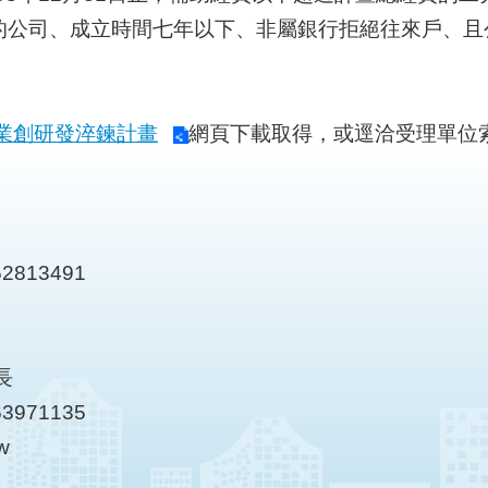
的公司、成立時間七年以下、非屬銀行拒絕往來戶、且
企業創研發淬鍊計畫
網頁下載取得，或逕洽受理單位索取；
2813491
長
3971135
w