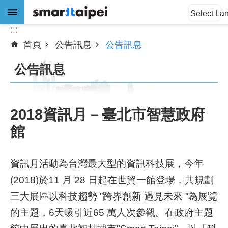
:::
跳到主要內容區塊
Select La
:::
首頁
公告訊息
公告訊息
進
階
公告訊息
搜
尋
2018資訊月－臺北市智慧政府
館
公
告
訊
資訊月活動為台灣最大型的資訊科技展，今年
息
(2018)於11 月 28 日起在世貿一館登場，共規劃
關
三大展區以科技趨勢 ”跨界創新 遇見未來 ”為展覽
於
的主題，6天吸引近65 萬人次參觀。在政府主題
我
們