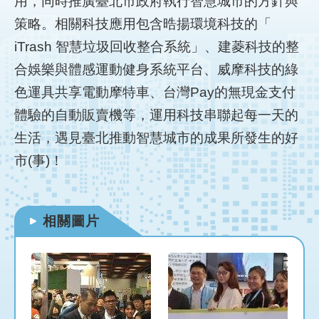
用，同時推廣臺北市政府執行智慧城市的方針與
網
站
策略。相關科技應用包含晧揚環境科技的「
導
iTrash 智慧垃圾回收整合系統」、建菱科技的整
覽
合娛樂與體感運動健身系統平台、威摩科技的綠
首
色運具共享電動摩特車、台灣Pay的無現金支付
頁
體驗的自動販賣機等，運用科技串聯起每一天的
English
生活，遇見臺北推動智慧城市的成果所發生的好
市(事)！
相關圖片