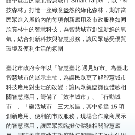
館中展出的臺北智慧城市"Smart Taipei"，以「科
技森林」打造一座綠意盎然的綠化森林，期許當
補
民眾進入展館內的每項創新應用及市政服務如同
助
計
欣賞林中的智慧科技，為智慧城市創造新鮮的氧
畫
氣，結合創新科技與智慧服務，讓民眾感受優質
環境及便利生活的氛圍。
歷
年
場
臺北市政府今年以「智慧臺北 遇見好市」為臺北
域
智慧城市的展示主軸，為讓民眾更了解智慧城市
試
辦
科技應用對生活的改變；讓民眾親臨攤位體驗相
關智慧應用，籌備了「效率城市」、「行動城
檔
案
市」、「樂活城市」三大展區，其中多達 15 項
下
創新應用、便利的市政服務，現場合作廠商展示
載
的智慧應用，讓民眾親臨攤位體驗相關智慧應