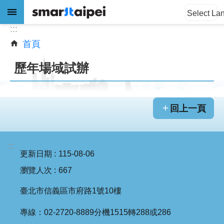
:::
跳到主要內容區塊
Select La
:::
首頁
進
階
歷年場域試辦
搜
尋
回上一頁
公
告
:::
訊
更新日期
115-08-06
息
瀏覽人次
667
關
臺北市信義區市府路1號10樓
於
我
專線：02-2720-8889分機1515轉288或286
們