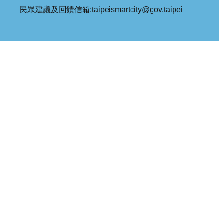
民眾建議及回饋信箱:taipeismartcity@gov.taipei
補
助
計
畫
歷
年
場
域
試
辦
檔
案
下
載