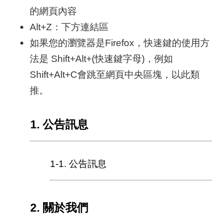
的網頁內容
補
Alt+Z：下方連結區
助
如果您的瀏覽器是Firefox，快速鍵的使用方
計
畫
法是 Shift+Alt+(快速鍵字母)，例如
Shift+Alt+C會跳至網頁中央區塊，以此類
歷
推。
年
場
域
1. 公告訊息
試
辦
檔
1-1. 公告訊息
案
下
載
2. 關於我們