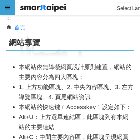
:::
跳到主要內容區塊
Select La
:::
首頁
進
階
網站導覽
搜
尋
本網站依無障礙網頁設計原則建置，網站的
主要內容分為四大區塊：
公
1. 上方功能區塊、2. 中央內容區塊、3. 左方
告
訊
導覽區塊、4. 頁尾網站資訊
息
本網站的快速鍵﹝Accesskey﹞設定如下：
Alt+U：上方選單連結區，此區塊列有本網
關
於
站的主要連結
我
Alt+C：中間主要內容區，此區塊呈現網頁
們