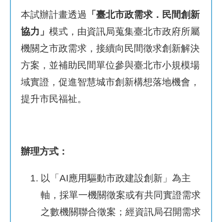
本試辦計畫透過
「臺北市政需求．民間創新
補
協力」
模式，由資訊局蒐集臺北市政府所屬
助
計
機關之市政需求，接續向民間徵求創新解決
畫
方案，並補助民間單位參與臺北市小規模場
域實證，促進智慧城市創新構想落地機會，
歷
年
提升市民福祉。
場
域
試
辦
辦理方式：
檔
案
以「AI應用驅動市政建設創新」為主
下
軸，採單一機關徵案或有共同實證需求
載
之數機關聯合徵案；經資訊局召開需求