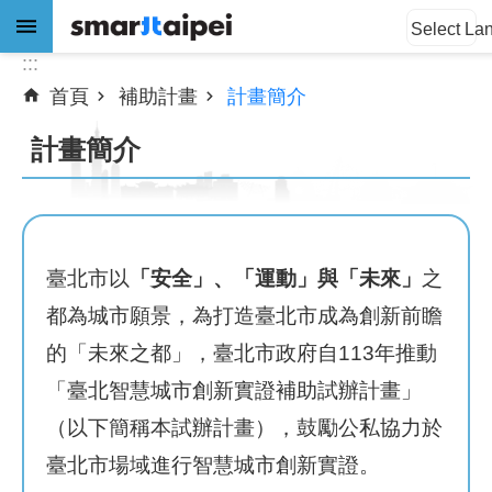
:::
跳到主要內容區塊
Select La
:::
首頁
補助計畫
計畫簡介
進
階
計畫簡介
搜
尋
臺北市以
「安全」、「運動」與「未來」
之
公
告
都為城市願景，為打造臺北市成為創新前瞻
訊
的「未來之都」，臺北市政府自113年推動
息
「臺北智慧城市創新實證補助試辦計畫」
關
（以下簡稱本試辦計畫），鼓勵公私協力於
於
臺北市場域進行智慧城市創新實證。
我
們