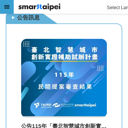
:::
:::
跳到主要內容區塊
Select La
公告訊息
進
階
搜
尋
公
告
訊
息
關
於
我
公告115年「臺北智慧城市創新實證補助試辦計畫」民間提案審查結果。
們