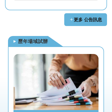
網
站
導
覽
更多 公告訊息
首
頁
歷年場域試辦
English