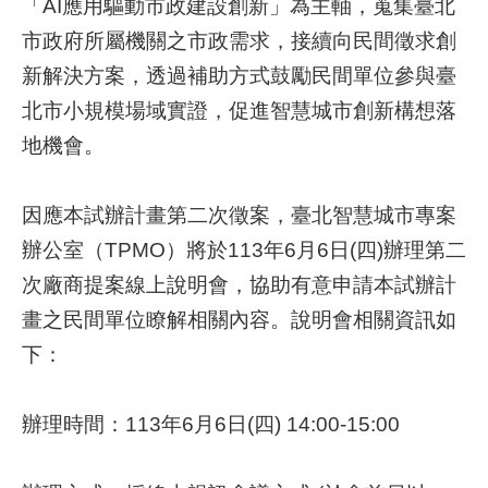
「AI應用驅動市政建設創新」為主軸，蒐集臺北
市政府所屬機關之市政需求，接續向民間徵求創
補
新解決方案，透過補助方式鼓勵民間單位參與臺
助
計
北市小規模場域實證，促進智慧城市創新構想落
畫
地機會。
歷
年
因應本試辦計畫第二次徵案，臺北智慧城市專案
場
辦公室（TPMO）將於113年6月6日(四)辦理第二
域
試
次廠商提案線上說明會，協助有意申請本試辦計
辦
畫之民間單位瞭解相關內容。說明會相關資訊如
下：
檔
案
下
辦理時間：113年6月6日(四) 14:00-15:00
載