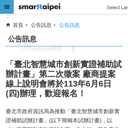
:::
跳到主要內容區塊
Select La
:::
首頁
公告訊息
公告訊息
進
階
公告訊息
搜
尋
「臺北智慧城市創新實證補助試
辦計畫」第二次徵案 廠商提案
公
告
線上說明會將於113年6月6日
訊
(四)辦理，歡迎報名！
息
關
臺北市政府資訊局為推動「臺北智慧城市創新實
於
證補助試辦計畫」(以下簡稱本試辦計畫)，以
我
們