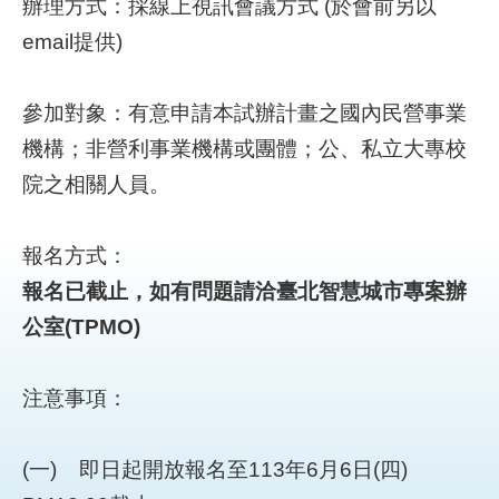
網
辦理方式：採線上視訊會議方式 (於會前另以
站
email提供)
導
覽
參加對象：有意申請本試辦計畫之國內民營事業
首
機構；非營利事業機構或團體；公、私立大專校
頁
院之相關人員。
English
報名方式：
報名已截止，如有問題請洽臺北智慧城市專案辦
公室(TPMO)
注意事項：
(一) 即日起開放報名至113年6月6日(四)