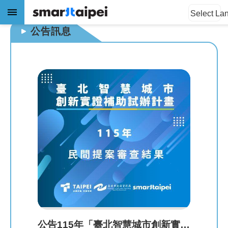
:::
:::
跳到主要內容區塊
Select La
公告訊息
進
階
搜
尋
公
告
訊
息
關
於
我
公告115年「臺北智慧城市創新實證補助試辦計畫」民間提案審查結果。
們