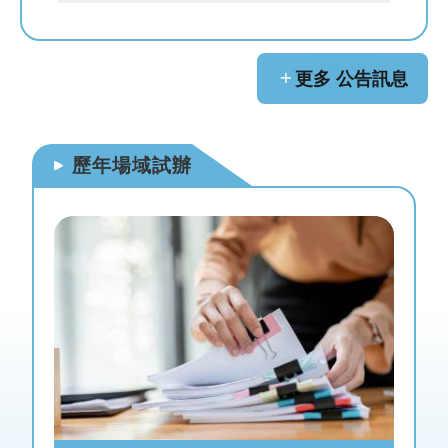
網
站
導
覽
更多 公告訊息
首
頁
歷年場域試辦
English