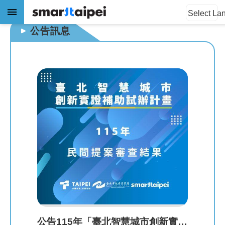
:::
:::
跳到主要內容區塊
Select La
公告訊息
進
階
搜
尋
公
告
訊
息
關
於
我
公告115年「臺北智慧城市創新實證補助試辦計畫」民間提案審查結果。
們