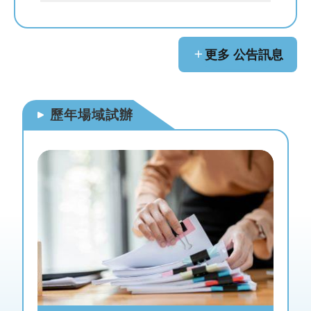
網
站
導
覽
更多 公告訊息
首
頁
歷年場域試辦
English