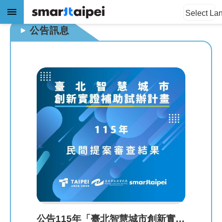
:::
:::
跳到主要內容區塊
Select La
公告訊息
進
階
搜
尋
公
告
訊
息
關
於
我
公告115年「臺北智慧城市創新實證補助試辦計畫」民間提案審查結果。
們