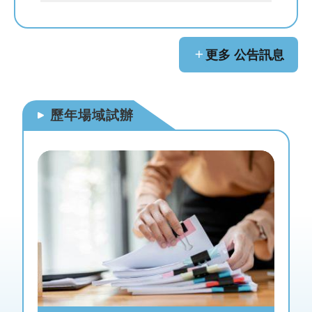
網
站
導
覽
更多 公告訊息
首
頁
歷年場域試辦
English