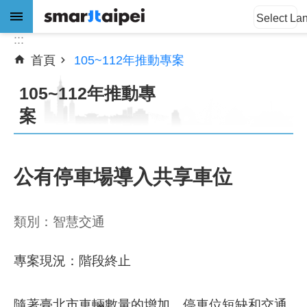
:::
跳到主要內容區塊
Select La
:::
首頁
105~112年推動專案
進
階
105~112年推動專
搜
尋
案
公有停車場導入共享車位
公
告
訊
類別：智慧交通
息
專案現況：
階段終止
關
於
我
隨著臺北市車輛數量的增加，停車位短缺和交通
們