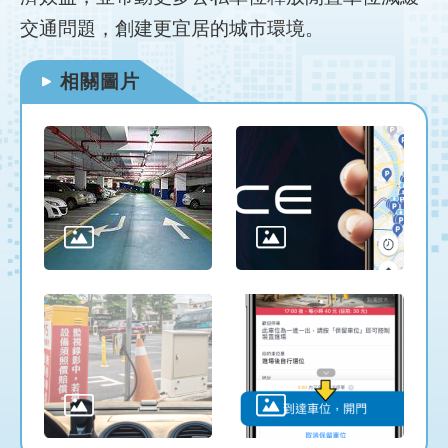
網
站
交通問題，創建更宜居的城市環境。
導
覽
相關圖片
首
頁
English