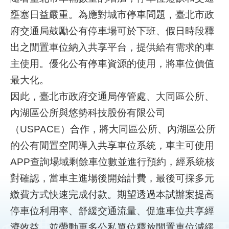
壅塞日益嚴重。為應對城市停車問題，臺北市政
補
府交通局鼓勵公有停車場可於下班、假日時段釋
助
出之閒置車位納入共享平台，提供給有需求的車
計
畫
主使用。優化公有停車資源的使用，將車位價值
最大化。
歷
因此，臺北市政府交通局停管處、大同區公所、
年
場
內湖區公所與悠勢科技股份有限公司
域
（USPACE）合作，將大同區公所、內湖區公所
試
辦
的公有閒置空間導入共享車位系統，車主可使用
APP查詢場域剩餘車位數並進行預約，經系統核
檔
對確認，當車主進場後開始計費，最後可採多元
案
下
繳費方式快速完成付款。期望透過本試辦案提高
載
停車位利用率、舒緩交通流量、促進車位共享經
濟效益，並帶動更多公私單位釋放閒置車位減緩