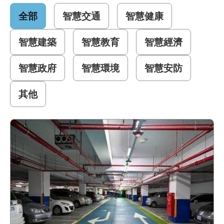
全部
智慧交通
智慧健康
補
助
智慧建築
智慧教育
智慧經濟
計
畫
智慧政府
智慧環境
智慧安防
歷
其他
年
場
域
試
辦
檔
案
下
載