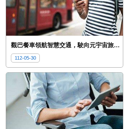
觀巴餐車領航智慧交通，駛向元宇宙旅遊新紀元
112-05-30