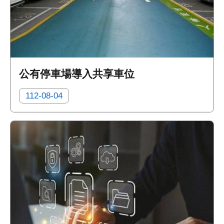
網
站
導
覽
首
頁
公有停車場導入共享車位
English
112-08-04