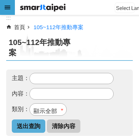
:::
跳到主要內容區塊
Select La
:::
首頁
105~112年推動專案
進
階
105~112年推動專
搜
尋
案
主題：
公
告
內容：
訊
息
類別：
關
於
我
們