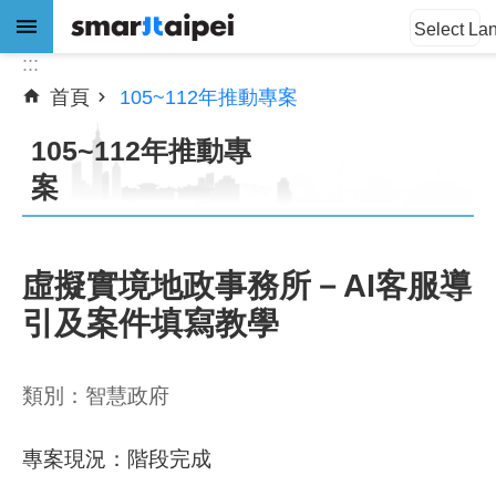
:::
跳到主要內容區塊
Select La
:::
首頁
105~112年推動專案
進
階
105~112年推動專
搜
尋
案
虛擬實境地政事務所－AI客服導
公
告
引及案件填寫教學
訊
息
類別：智慧政府
關
於
專案現況：階段完成
我
們