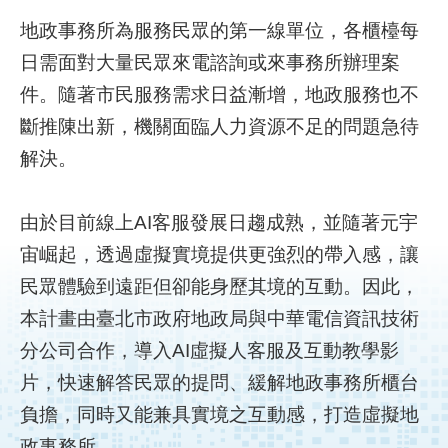
地政事務所為服務民眾的第一線單位，各櫃檯每
補
日需面對大量民眾來電諮詢或來事務所辦理案
助
件。隨著市民服務需求日益漸增，地政服務也不
計
畫
斷推陳出新，機關面臨人力資源不足的問題急待
解決。
歷
年
場
由於目前線上AI客服發展日趨成熟，並隨著元宇
域
宙崛起，透過虛擬實境提供更強烈的帶入感，讓
試
辦
民眾體驗到遠距但卻能身歷其境的互動。因此，
本計畫由臺北市政府地政局與中華電信資訊技術
檔
分公司合作，導入AI虛擬人客服及互動教學影
案
下
片，快速解答民眾的提問、緩解地政事務所櫃台
載
負擔，同時又能兼具實境之互動感，打造虛擬地
政事務所。